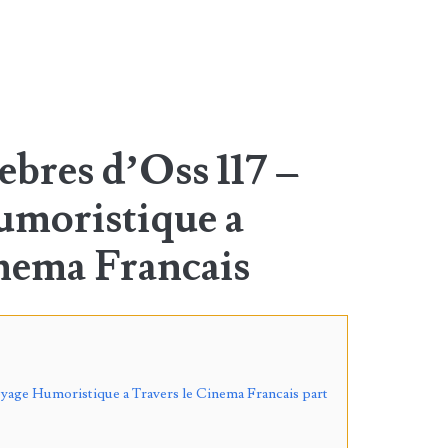
ebres d’Oss 117 –
moristique a
inema Francais
oyage Humoristique a Travers le Cinema Francais part