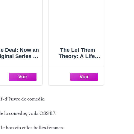
e Deal: Now an
The Let Them
iginal Series on
Theory: A Life-
Amazon Prime
Changing Tool
Off-Campus, 1)
That Millions of
People Can't Stop
Talking About
ef-d’?uvre de comedie.
de la comedie, voila OSS 117.
 le bon vin et les belles femmes.