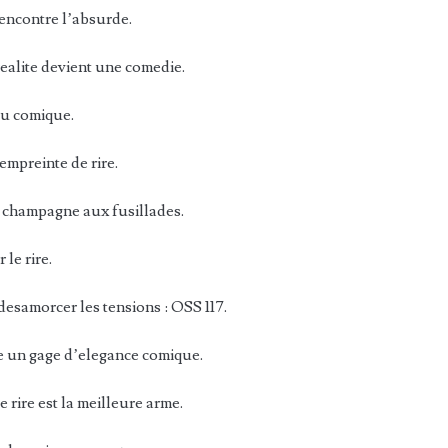
rencontre l’absurde.
realite devient une comedie.
 du comique.
empreinte de rire.
le champagne aux fusillades.
le rire.
desamorcer les tensions : OSS 117.
e un gage d’elegance comique.
e rire est la meilleure arme.