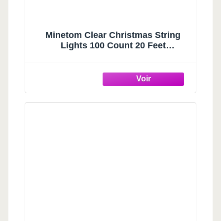
Minetom Clear Christmas String
Lights 100 Count 20 Feet
Incandescent Bulb Mini Lights for
Indoor Xmas Tree Garland Birthday
Wedding Party Festival Decoration,
Green Wire