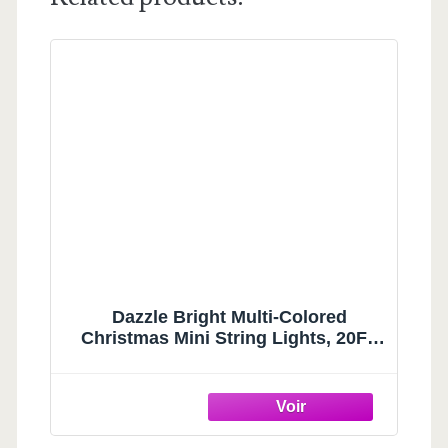
Dazzle Bright Multi-Colored
Christmas Mini String Lights, 20FT
100 Count Incandescent Waterproof
Fairy Lights Plug in, Connectable
Christmas Decorations for Indoor
Outdoor Home Party Garden Yard