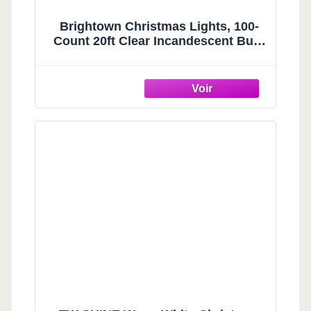
Brightown Christmas Lights, 100-
Count 20ft Clear Incandescent Bulb
Mini String Lights for Indoor Holiday
Decor, Christmas Tree Garland
Wedding Party Multi-Use Decoration,
White Wire