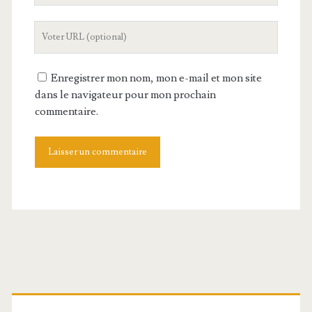
mail
L'URL
de
votre
Enregistrer mon nom, mon e-mail et mon site
site
dans le navigateur pour mon prochain
commentaire.
Barre
latérale