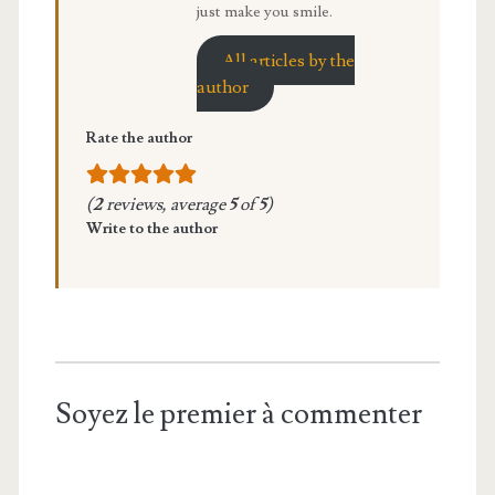
just make you smile.
All articles by the
author
Rate the author
(
2
reviews, average
5
of
5
)
Write to the author
Soyez le premier à commenter