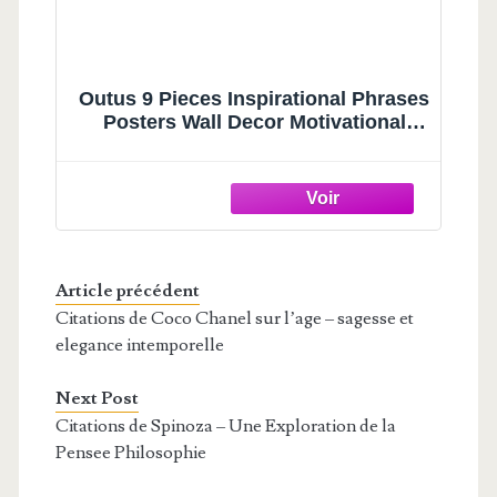
Outus 9 Pieces Inspirational Phrases
Posters Wall Decor Motivational
Sayings Quote Positive Prints for
Teens Adults Living Room Office
Classroom Bulletin Board
Decor,Unframed,8 x 10 Inch (Black)
Article précédent
Citations de Coco Chanel sur l’age – sagesse et
elegance intemporelle
Next Post
Citations de Spinoza – Une Exploration de la
Pensee Philosophie