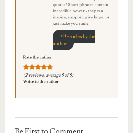
quotes? Short phrases contain
incredible power - they can
inspire, support, give hope, or
just make you smile.
All articles by the
author
Rate the author
(
2
reviews, average
5
of
5
)
Write to the author
Be First to Comment