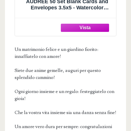
AUDREE 50 Set Blank Cards and
Envelopes 3.5x5 - Watercolor
Wildflowers Blank Greeting Cards
with Adhesive Envelopes and
Matching Sticker - Blank Note Cards
for All Occasions
Un matrimonio felice e un giardino fiorito:
innaffiatelo con amore!
Siete due anime gemelle, auguri per questo
splendido cammino!
Ogni giorno insieme e un regalo: festeggiatelo con
gioia!
Che la vostra vita insieme sia una danza senza fine!
Un amore vero dura per sempre: congratulazioni