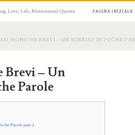
ng, Love, Life, Motivational Quotes
PAGINA INIZIALE
ASI IRONICHE BREVI – UN SORRISO IN POCHE PA
e Brevi – Un
che Parole
Poche Parole part 2