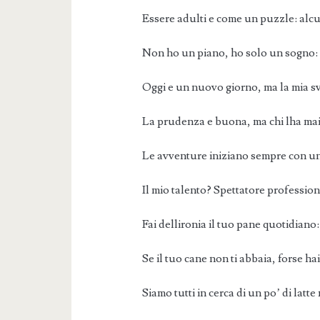
Essere adulti e come un puzzle: alc
Non ho un piano, ho solo un sogno:
Oggi e un nuovo giorno, ma la mia sv
La prudenza e buona, ma chi lha mai
Le avventure iniziano sempre con un 
Il mio talento? Spettatore profession
Fai dellironia il tuo pane quotidiano
Se il tuo cane non ti abbaia, forse 
Siamo tutti in cerca di un po’ di latt