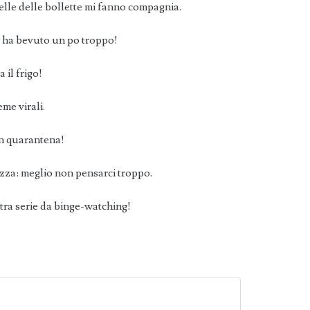
lle delle bollette mi fanno compagnia.
ta ha bevuto un po troppo!
 il frigo!
eme virali.
in quarantena!
zza: meglio non pensarci troppo.
ltra serie da binge-watching!