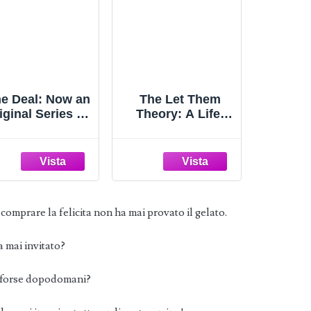
e Deal: Now an
The Let Them
iginal Series on
Theory: A Life-
Amazon Prime
Changing Tool
Off-Campus, 1)
That Millions of
People Can't Stop
Talking About
comprare la felicita non ha mai provato il gelato.
a mai invitato?
O forse dopodomani?