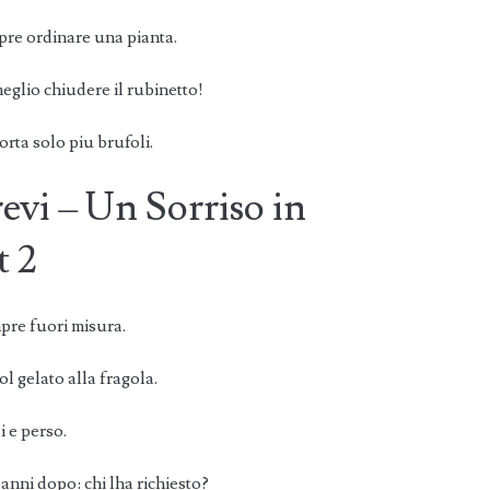
mpre ordinare una pianta.
meglio chiudere il rubinetto!
rta solo piu brufoli.
revi – Un Sorriso in
t 2
mpre fuori misura.
ol gelato alla fragola.
i e perso.
nni dopo: chi lha richiesto?