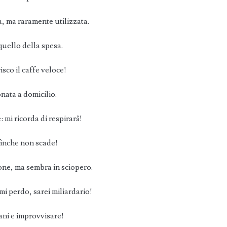
, ma raramente utilizzata.
quello della spesa.
isco il caffe veloce!
onata a domicilio.
 mi ricorda di respirarå!
 finche non scade!
ione, ma sembra in sciopero.
mi perdo, sarei miliardario!
iani e improvvisare!