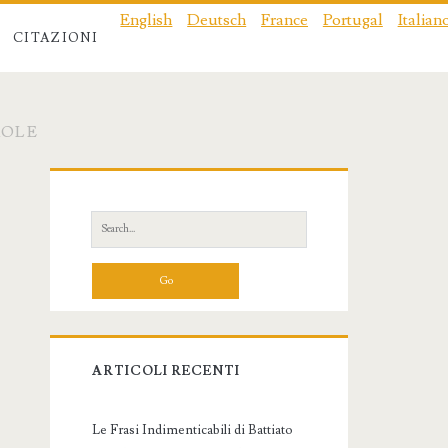
English
Deutsch
France
Portugal
Italian
CITAZIONI
ROLE
Primary
Sidebar
Search
for:
ARTICOLI RECENTI
Le Frasi Indimenticabili di Battiato