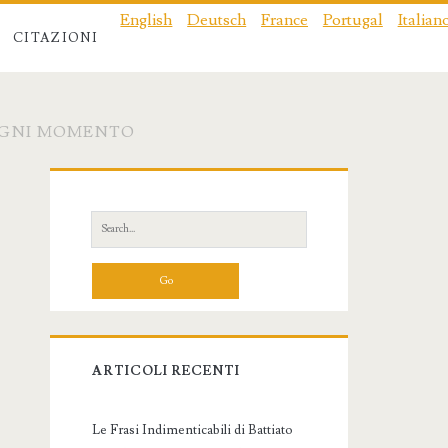
English
Deutsch
France
Portugal
Italian
CITAZIONI
 OGNI MOMENTO
Primary
Sidebar
Search
for:
ARTICOLI RECENTI
Le Frasi Indimenticabili di Battiato