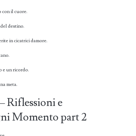
 con il cuore.
 del destino.
rite in cicatrici damore.
tano.
 e un ricordo.
una meta.
– Riflessioni e
gni Momento part 2
ve.