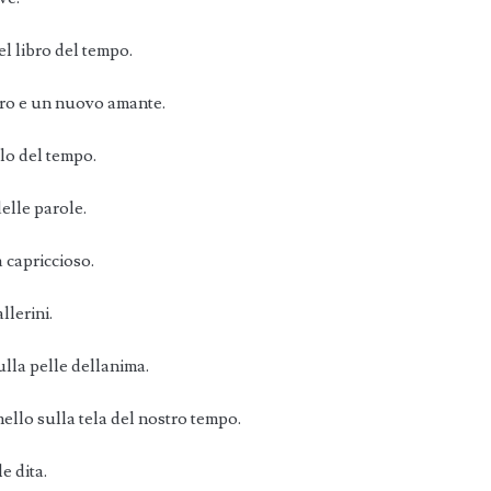
l libro del tempo.
turo e un nuovo amante.
elo del tempo.
delle parole.
a capriccioso.
llerini.
ulla pelle dellanima.
ello sulla tela del nostro tempo.
e dita.