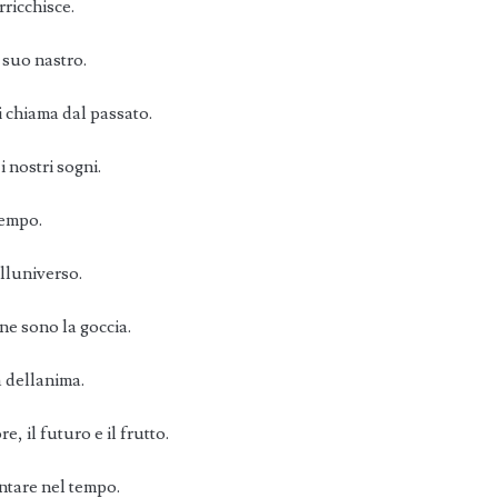
rricchisce.
 suo nastro.
i chiama dal passato.
i nostri sogni.
tempo.
lluniverso.
 ne sono la goccia.
 dellanima.
re, il futuro e il frutto.
ntare nel tempo.