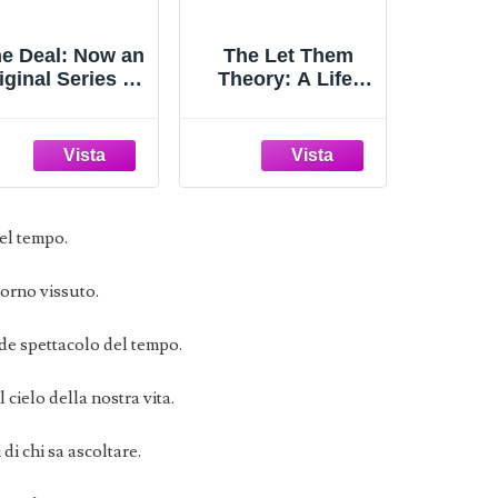
e Deal: Now an
The Let Them
iginal Series on
Theory: A Life-
Amazon Prime
Changing Tool
Off-Campus, 1)
That Millions of
People Can't Stop
Talking About
el tempo.
iorno vissuto.
nde spettacolo del tempo.
cielo della nostra vita.
di chi sa ascoltare.