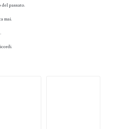
 del passato.
ta mai.
.
icordi.