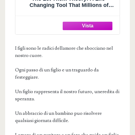
Changing Tool That Millions of
People Can't Stop Talking About
I figli sono le radici dellamore che sbocciano nel
nostro cuore.
Ogni passo di un figlio e un traguardo da
festeggiare.
Un figlio rappresenta il nostro futuro, uneredita di
speranza.
Un abbraccio di un bambino puo risolvere
qualsiasi giornata difficile.
Lamore di un genitore e un faro che guida un figlio