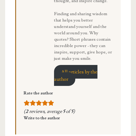
thought, and inspire change.
Finding and sharing wisdom
that helps you better
understand yourself and the
world around you. Why
quotes? Short phrases contain
incredible power - they can
inspire, support, give hope, or
just make you smile.
All articles by the
author
Rate the author
(
2
reviews, average
5
of
5
)
Write to the author