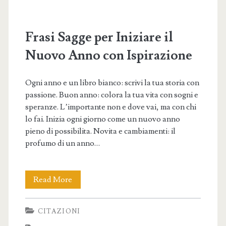
Frasi Sagge per Iniziare il
Nuovo Anno con Ispirazione
Ogni anno e un libro bianco: scrivi la tua storia con
passione. Buon anno: colora la tua vita con sogni e
speranze. L’importante non e dove vai, ma con chi
lo fai. Inizia ogni giorno come un nuovo anno
pieno di possibilita. Novita e cambiamenti: il
profumo di un anno…
Frasi
Read More
Sagge
CITAZIONI
per