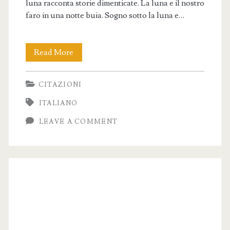
luna racconta storie dimenticate. La luna e il nostro
faro in una notte buia. Sogno sotto la luna e…
Frasi
Read More
Luna
CITAZIONI
–
ITALIANO
Ispirazione
LEAVE A COMMENT
e
Magia
della
Notte