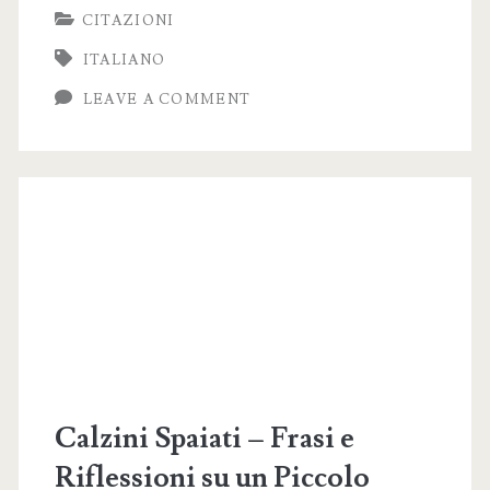
CITAZIONI
sui
ITALIANO
Figli
LEAVE A COMMENT
–
I
Nostri
Tesori
e
le
Loro
Lezioni
di
Calzini Spaiati – Frasi e
Vita
Riflessioni su un Piccolo