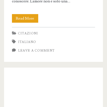
conoscere. Lamore non e solo una…
Frasi
Read More
Romantiche
CITAZIONI
per
ITALIANO
un
LEAVE A COMMENT
Matrimonio
Indimenticabile