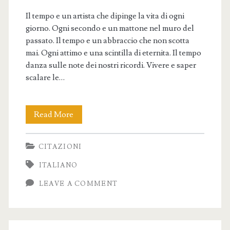
Il tempo e un artista che dipinge la vita di ogni
giorno. Ogni secondo e un mattone nel muro del
passato. Il tempo e un abbraccio che non scotta
mai. Ogni attimo e una scintilla di eternita. Il tempo
danza sulle note dei nostri ricordi. Vivere e saper
scalare le…
Frasi
Read More
sul
CITAZIONI
Tempo
ITALIANO
–
LEAVE A COMMENT
Riflessioni
e
Citazioni