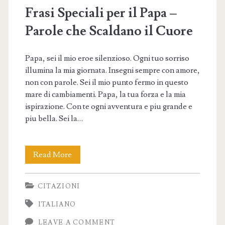
Frasi Speciali per il Papa –
Parole che Scaldano il Cuore
Papa, sei il mio eroe silenzioso. Ogni tuo sorriso
illumina la mia giornata. Insegni sempre con amore,
non con parole. Sei il mio punto fermo in questo
mare di cambiamenti. Papa, la tua forza e la mia
ispirazione. Con te ogni avventura e piu grande e
piu bella. Sei la…
Frasi
Read More
Speciali
CITAZIONI
per
ITALIANO
il
LEAVE A COMMENT