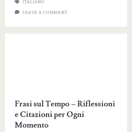
ITALIANO
Iniziare
LEAVE A COMMENT
il
Nuovo
Anno
con
Ispirazione
Frasi sul Tempo – Riflessioni
e Citazioni per Ogni
Momento