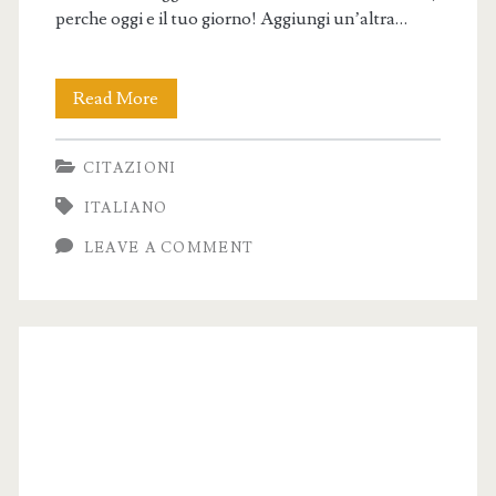
perche oggi e il tuo giorno! Aggiungi un’altra…
Frasi
Read More
di
CITAZIONI
Compleanno
ITALIANO
–
LEAVE A COMMENT
Auguri
Speciali
per
Ogni
Occasione