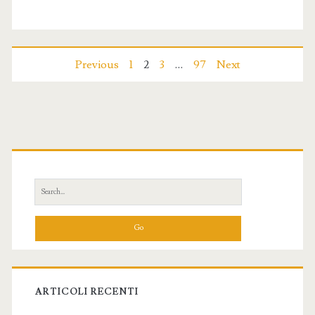
Papa
–
Parole
Navigazione
Previous
1
2
3
…
97
Next
che
articoli
Scaldano
il
Primary
Cuore
Sidebar
Search
for:
ARTICOLI RECENTI