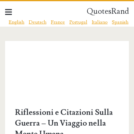
QuotesRand
English
Deutsch
France
Portugal
Italiano
Spanish
QuotesRand
Posts
Riflessioni e Citazioni Sulla
Guerra – Un Viaggio nella
Mente Umana