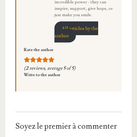
incredible power - they can
inspire, support, give hope, or
just make you smile.
All articles by the
author
Rate the author
(
2
reviews, average
5
of
5
)
Write to the author
Soyez le premier à commenter