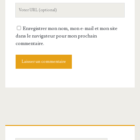
mail
L'URL
de
votre
Enregistrer mon nom, mon e-mail et mon site
site
dans le navigateur pour mon prochain
commentaire.
Barre
latérale
principale