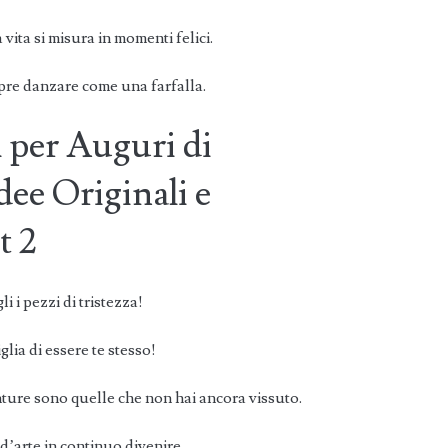
ita si misura in momenti felici.
re danzare come una farfalla.
i per Auguri di
ee Originali e
t 2
i i pezzi di tristezza!
lia di essere te stesso!
ure sono quelle che non hai ancora vissuto.
d’arte in continuo divenire.