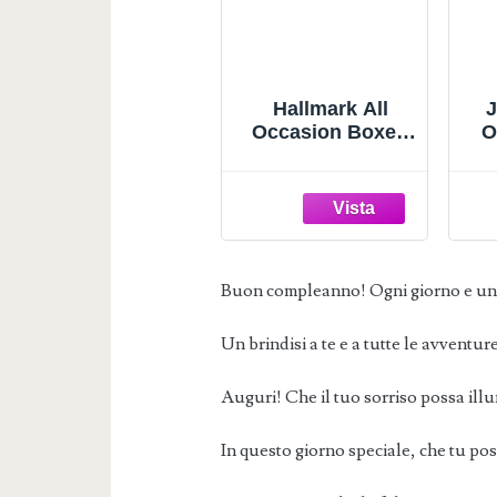
Hallmark All
J
Occasion Boxed
O
Set of Assorted
A
Blank Greeting
Cards with Card
E
Organizer (Pack
O
of 100)—Birthday,
Se
Thank You,
I
Buon compleanno! Ogni giorno e una
Congratulations,
7 
Wedding, Baby,
Thinking of You,
Un brindisi a te e a tutte le avventur
Sympathy
Auguri! Che il tuo sorriso possa illum
In questo giorno speciale, che tu pos