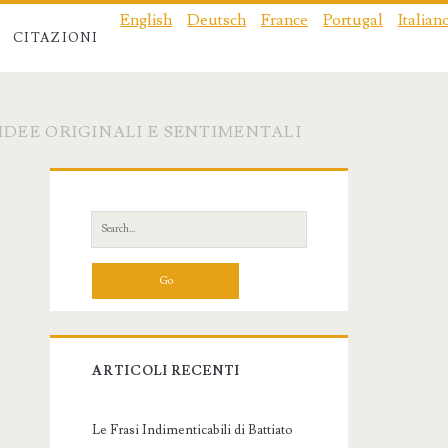
English
Deutsch
France
Portugal
Italian
CITAZIONI
IDEE ORIGINALI E SENTIMENTALI
Primary
Sidebar
Search
for:
ARTICOLI RECENTI
Le Frasi Indimenticabili di Battiato