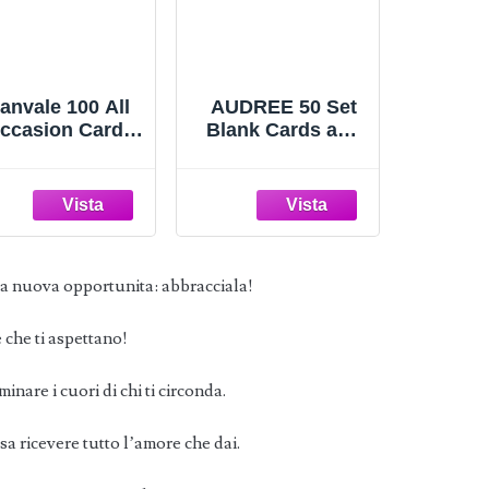
anvale 100 All
AUDREE 50 Set
ccasion Cards
Blank Cards and
ssortment Box
Envelopes 3.5x5 -
with Color
Watercolor
nvelopes，All
Wildflowers Blank
ccasion Cards
Greeting Cards
t with Greeting
with Adhesive
nside, Large 5 x
Envelopes and
 nuova opportunita: abbracciala!
inch Cards with
Matching Sticker -
Stickers and
Blank Note Cards
Dividers
for All Occasions
e che ti aspettano!
inare i cuori di chi ti circonda.
sa ricevere tutto l’amore che dai.