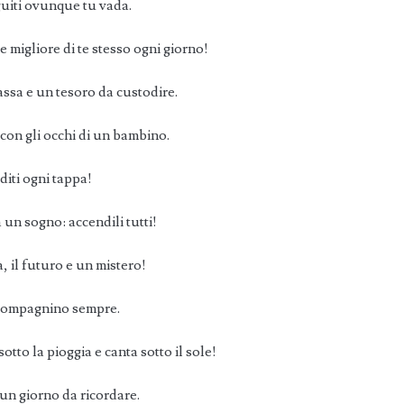
eguiti ovunque tu vada.
 migliore di te stesso ogni giorno!
sa e un tesoro da custodire.
 con gli occhi di un bambino.
diti ogni tappa!
un sogno: accendili tutti!
, il futuro e un mistero!
accompagnino sempre.
to la pioggia e canta sotto il sole!
 un giorno da ricordare.