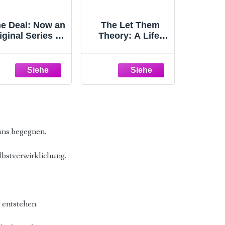
e Deal: Now an
The Let Them
iginal Series on
Theory: A Life-
Amazon Prime
Changing Tool
Off-Campus, 1)
That Millions of
People Can't Stop
Talking About
uns begegnen.
elbstverwirklichung.
 entstehen.