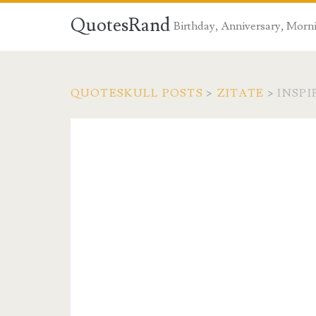
QuotesRand
Birthday, Anniversary, Morni
QUOTESKULL POSTS
>
ZITATE
>
INSPI