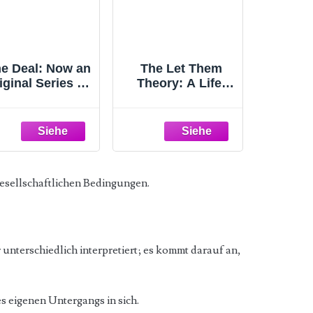
e Deal: Now an
The Let Them
iginal Series on
Theory: A Life-
Amazon Prime
Changing Tool
Off-Campus, 1)
That Millions of
People Can't Stop
Talking About
gesellschaftlichen Bedingungen.
unterschiedlich interpretiert; es kommt darauf an,
es eigenen Untergangs in sich.