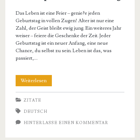
Das Leben ist eine Feier – genie?e jeden
Geburtstag in vollen Zugen! Alter ist nur eine
Zahl, der Geist bleibt ewig jung. Ein weiteres Jahr
weiser – feiere die Geschenke der Zeit. Jeder
Geburtstag ist ein neuer Anfang, eine neue
Chance, du selbst zu sein. Leben ist das, was
passiert,…
Inspirierende
Weiterlesen
Zitate
ZITATE
von
DEUTSCH
Philosophen
HINTERLASSE EINEN KOMMENTAR
zum
Geburtstag