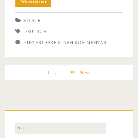
Die
Weiterlesen
Weisheit
ZITATE
Friedrich
DEUTSCH
Nietzsches
HINTERLASSE EINEN KOMMENTAR
–
Inspirierende
Zitate
Beitragsnavigation
1
2
…
99
Next
und
ihre
Bedeutung
Primäre
Sidebar
Suche
nach: