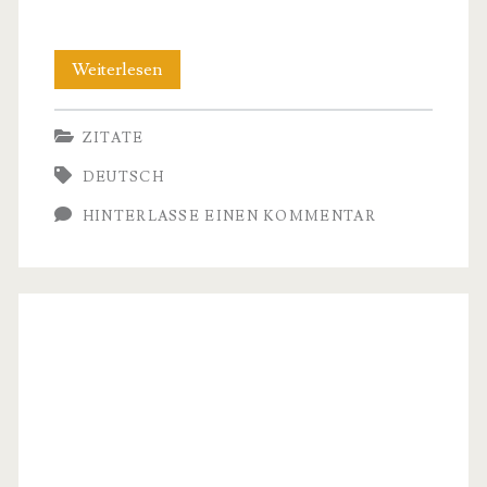
Inspirierende
Weiterlesen
Zitate
ZITATE
von
DEUTSCH
Erich
HINTERLASSE EINEN KOMMENTAR
Fromm
–
Weisheiten
uber
Liebe,
Freiheit
und