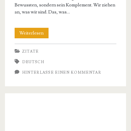
Bewussten, sondern sein Komplement. Wir ziehen
an, was wir sind. Das, was…
Carl
Weiterlesen
Jung
ZITATE
Zitate
DEUTSCH
–
HINTERLASSE EINEN KOMMENTAR
Weisheiten
fur
die
Seele