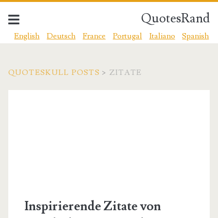
QuotesRand
English
Deutsch
France
Portugal
Italiano
Spanish
QUOTESKULL POSTS
>
ZITATE
Kategorie:
<span>Zitate</span>
Inspirierende Zitate von