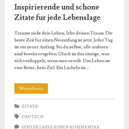
Inspirierende und schone
Zitate fur jede Lebenslage
Traume nicht dein Leben, lebe deinen Traum. Die
beste Zeit fur einen Neuanfang ist jetzt. Jeder Tag
ist ein neuer Anfang. Sei du selbst, alle anderen
sind bereits vergeben. Gluck ist das einzige, was
sich verdoppelt, wenn man es teilt. Das Leben ist
eine Reise, kein Ziel. Ein Lacheln ist…
Inspirierende
Weiterlesen
und
ZITATE
schone
DEUTSCH
Zitate
HINTERLASSE EINEN KOMMENTAR