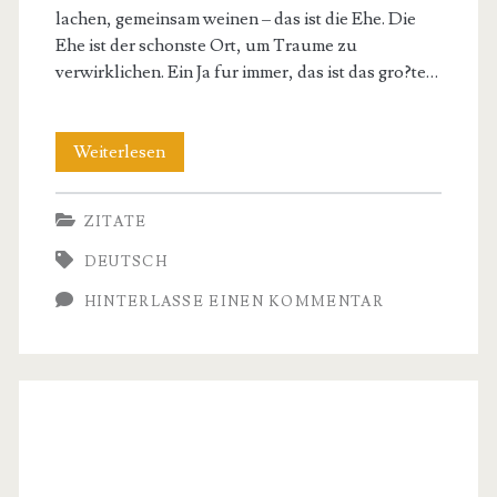
lachen, gemeinsam weinen – das ist die Ehe. Die
Ehe ist der schonste Ort, um Traume zu
verwirklichen. Ein Ja fur immer, das ist das gro?te…
Inspirierende
Weiterlesen
Zitate
ZITATE
fur
DEUTSCH
die
HINTERLASSE EINEN KOMMENTAR
perfekte
Hochzeit