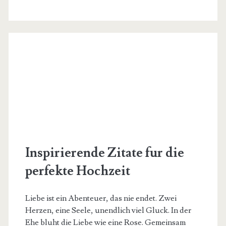
fur
jede
Lebenslage
Inspirierende Zitate fur die
perfekte Hochzeit
Liebe ist ein Abenteuer, das nie endet. Zwei
Herzen, eine Seele, unendlich viel Gluck. In der
Ehe bluht die Liebe wie eine Rose. Gemeinsam