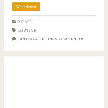
Romantische
Weiterlesen
Hochzeitszitate
ZITATE
–
DEUTSCH
Inspiration
HINTERLASSE EINEN KOMMENTAR
fur
den
schonsten
Tag
im
Leben