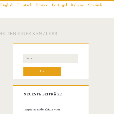
English
Deutsch
France
Portugal
Italiano
Spanish
HEITEN EINES KANZLERS
Primäre
Sidebar
Suche
nach:
NEUESTE BEITRÄGE
Inspirierende Zitate von