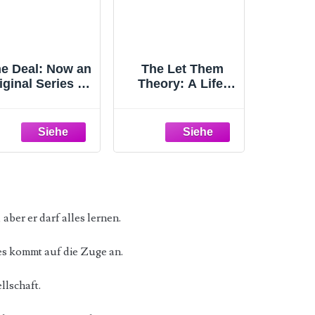
e Deal: Now an
The Let Them
iginal Series on
Theory: A Life-
Amazon Prime
Changing Tool
Off-Campus, 1)
That Millions of
People Can't Stop
Talking About
 aber er darf alles lernen.
 es kommt auf die Zuge an.
llschaft.