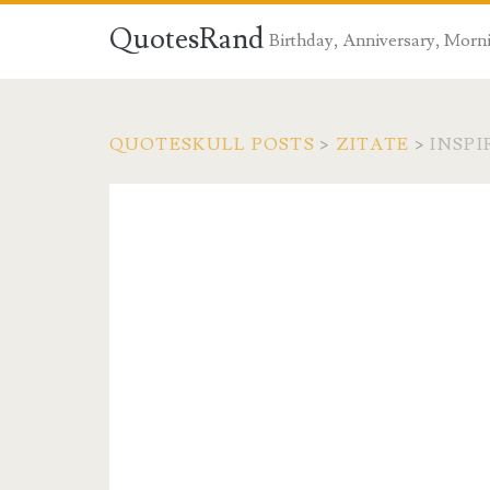
QuotesRand
Birthday, Anniversary, Morni
QUOTESKULL POSTS
>
ZITATE
>
INSPI