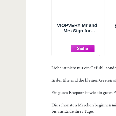
VIOPVERY Mr and
Mrs Sign for
Wedding
De
Table,Large White
Mr and Mrs
S
Sign,Wooden
Letters,Mr & Miss
Sign with Just
Liebe ist nicht nur ein Gefuhl, sond
Married Banner
Wedding
Decorations for
In der Ehe sind die kleinen Gesten o
Anniversary
W
Ein gutes Ehepaar ist wie ein gutes 
Die schonsten Marchen beginnen mit 
bis ans Ende ihrer Tage.