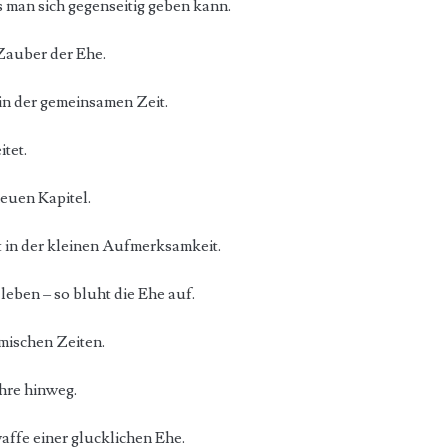
s man sich gegenseitig geben kann.
Zauber der Ehe.
in der gemeinsamen Zeit.
itet.
neuen Kapitel.
t in der kleinen Aufmerksamkeit.
en – so bluht die Ehe auf.
rmischen Zeiten.
ahre hinweg.
affe einer glucklichen Ehe.