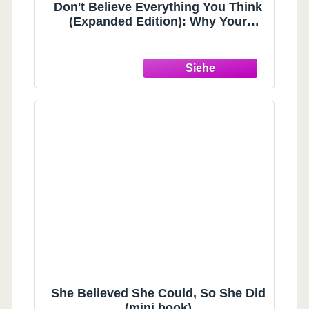
Don't Believe Everything You Think
(Expanded Edition): Why Your
Thinking Is The Beginning & End Of
Suffering (Books By Joseph
Nguyen)
She Believed She Could, So She Did
(mini book)