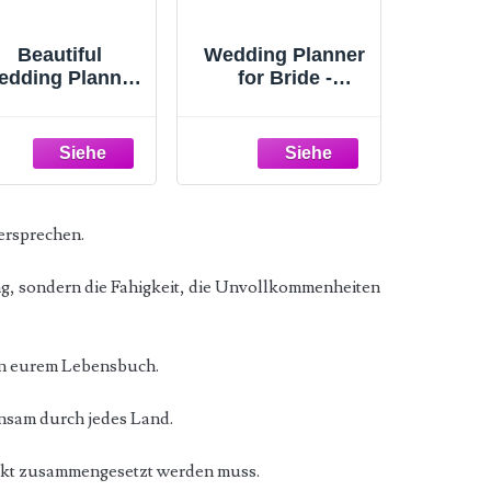
Beautiful
Wedding Planner
edding Planner
for Bride -
Book and
Wedding
Organizer -
Planning Book
Perfect for
and Organizer,
tailed Planning
8.5" x 11" with
 Your Big Day -
Tabbed Sections,
Unique
Metal Corner, 5
Versprechen.
ngagement Gift
Inner Pockets,
for Newly
Sticker, Wedding
Engaged
Countdown
ung, sondern die Fahigkeit, die Unvollkommenheiten
ouples, Future
Calendar
Brides and
Grooms
 in eurem Lebensbuch.
nsam durch jedes Land.
rfekt zusammengesetzt werden muss.