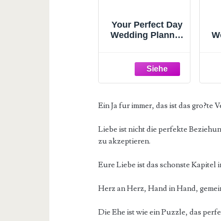
Your Perfect Day
Wedding Planner
W
Book and
Organizer -
Wedding Planner
Book - Bridal
De
Planning Binder
Of
with Countdown
Ein Ja fur immer, das ist das gro?te 
Calendar - Bride
E
Gifts - (FLORAL)
Liebe ist nicht die perfekte Bezieh
C
zu akzeptieren.
Eure Liebe ist das schonste Kapitel
Herz an Herz, Hand in Hand, gemei
Die Ehe ist wie ein Puzzle, das pe