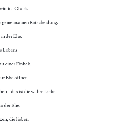
ritt ins Gluck.
er gemeinsamen Entscheidung.
 in der Ehe.
s Lebens.
u einer Einheit.
zur Ehe offnet.
 – das ist die wahre Liebe.
n der Ehe.
en, die lieben.