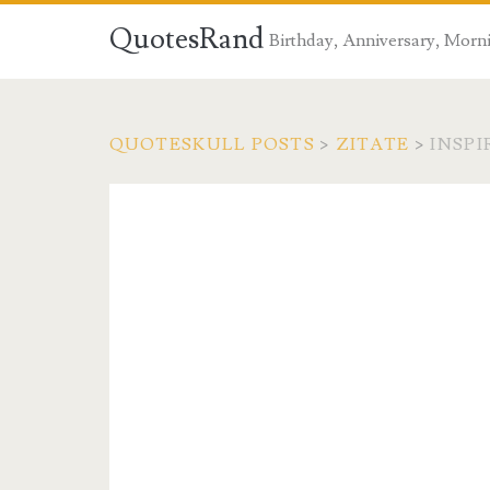
QuotesRand
Birthday, Anniversary, Morni
QUOTESKULL POSTS
>
ZITATE
>
INSPI